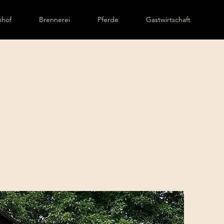
nhof
Brennerei
Pferde
Gastwirtschaft