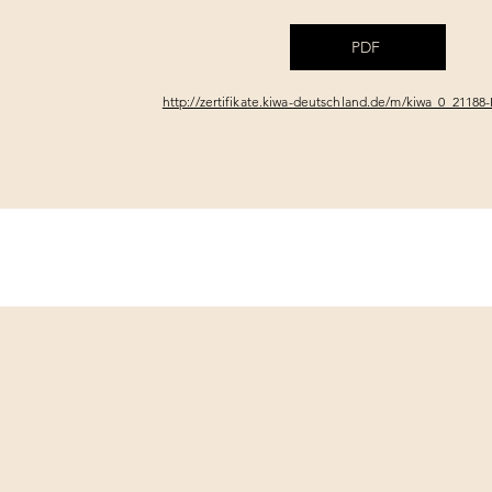
PDF
http://zertifikate.kiwa-deutschland.de/m/kiwa_0_21188